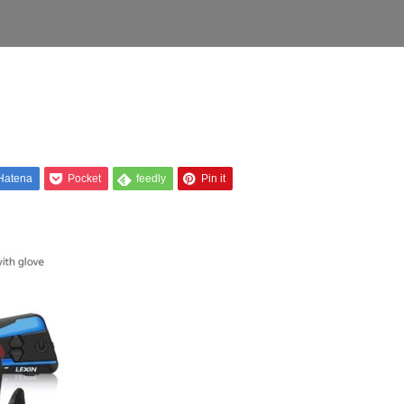
Hatena
Pocket
feedly
Pin it