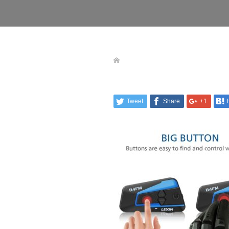
Tweet
Share
+1