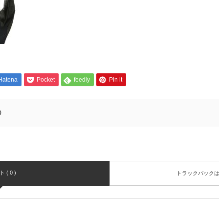
Hatena
Pocket
feedly
Pin it
0
( 0 )
トラックバック