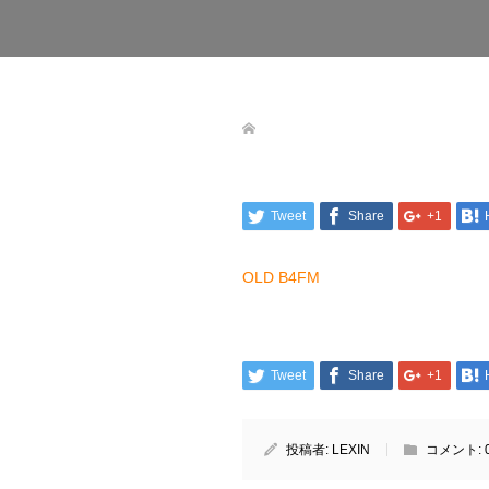
Tweet
Share
+1
OLD B4FM
Tweet
Share
+1
投稿者:
LEXIN
コメント: