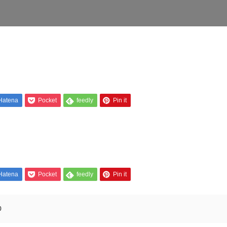
Hatena
Pocket
feedly
Pin it
Hatena
Pocket
feedly
Pin it
0